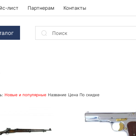
йс-лист
Партнерам
Контакты
талог
.
ь:
Новые и популярные
Название
Цена
По скидке