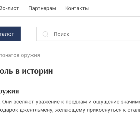
йс-лист
Партнерам
Контакты
талог
понатов оружия
оль в истории
оружия
. Они вселяют уважение к предкам и ощущение значим
подарок джентльмену, желающему прикоснуться к стал